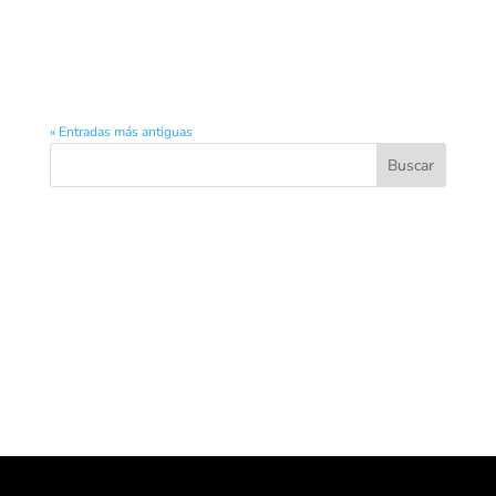
KEEPSMILINGFotografíaVideo institucionalCobertura de evento
y...
« Entradas más antiguas
Comentarios recientes
Archivos
Categorías
No hay categorías