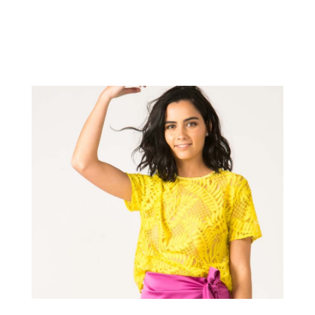
HIDRAQUEEN
HIDRAQUEENServicio 360FotografíaCatálogo de
productosCobertura de eventosStand + material...